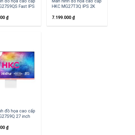
nh đồ họa cao cấp
Màn hình đồ họa cao cấp
27S9QS Fast IPS
HKC MG27T3Q IPS 2K
000
₫
7.199.000
₫
nh đồ họa cao cấp
27S9Q 27 inch
000
₫