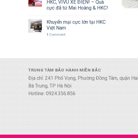
HKC, VIVU XE ĐIỆN! – Quà
cực đã từ Mai Hoàng & HKC!
Khuyến mại cực lớn tại HKC
Việt Nam
1
Comment
TRUNG TÂM BẢO HÀNH MIỀN BẮC
Địa chỉ: 241 Phố Vọng, Phường Đồng Tâm, quận Ha
Bà Trưng, TP Hà Nội
Hotline: 0924.356.856