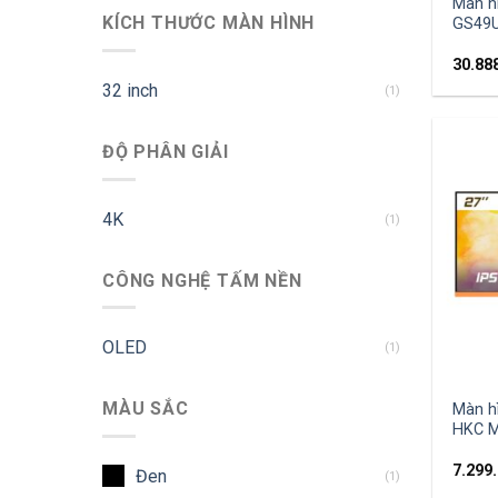
Màn h
KÍCH THƯỚC MÀN HÌNH
GS49U
30.88
32 inch
(1)
ĐỘ PHÂN GIẢI
4K
(1)
CÔNG NGHỆ TẤM NỀN
OLED
(1)
MÀU SẮC
Màn h
HKC M
7.299
Đen
(1)