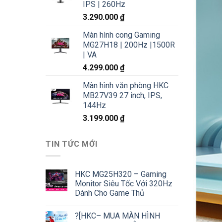
IPS | 260Hz
3.290.000
₫
Màn hình cong Gaming
MG27H18 | 200Hz |1500R
| VA
4.299.000
₫
Màn hình văn phòng HKC
MB27V39 27 inch, IPS,
144Hz
3.199.000
₫
TIN TỨC MỚI
HKC MG25H320 – Gaming
Monitor Siêu Tốc Với 320Hz
Dành Cho Game Thủ
?[HKC– MUA MÀN HÌNH