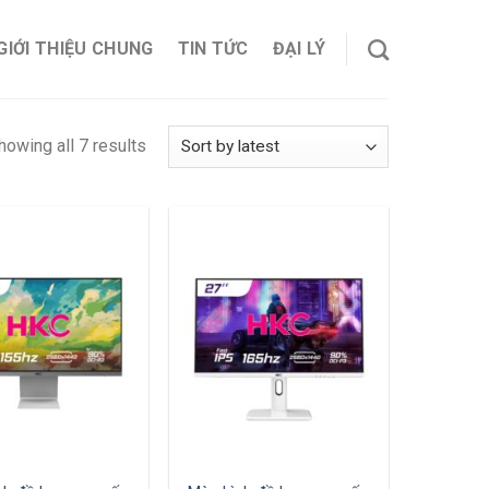
GIỚI THIỆU CHUNG
TIN TỨC
ĐẠI LÝ
howing all 7 results