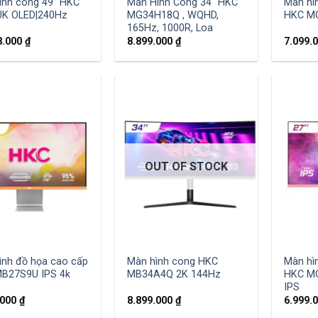
ình cong 49” HKC
Màn Hình Cong 34″ HKC
Màn hì
K OLED|240Hz
MG34H18Q , WQHD,
HKC MG
165Hz, 1000R, Loa
8.000
₫
8.899.000
₫
7.099.
OUT OF STOCK
ình đồ họa cao cấp
Màn hình cong HKC
Màn hì
B27S9U IPS 4k
MB34A4Q 2K 144Hz
HKC MG
IPS
.000
₫
8.899.000
₫
6.999.