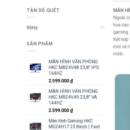
TẦN SỐ QUÉT
MÀN HÌ
Ngoài c
họa cao 
95Hz
(1)
gaming.
Kết hợp 
SẢN PHẨM
mới và r
mình…
MÀN HÌNH VĂN PHÒNG
HKC MB24V48 23,8" IPS
144HZ
2.599.000
₫
MÀN HÌNH VĂN PHÒNG
HKC MB24V49 23,8" VA
144HZ
2.599.000
₫
Màn hình Gaming HKC
MG24H17 23.8inch | Fast