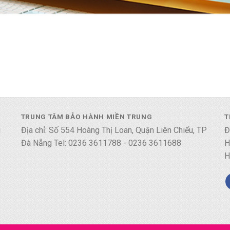
TRUNG TÂM BẢO HÀNH MIỀN TRUNG
T
i
Địa chỉ: Số 554 Hoàng Thị Loan, Quận Liên Chiểu, TP
Đ
Đà Nẵng Tel: 0236 3611788 - 0236 3611688
H
H