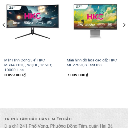
Màn Hình Cong 34″ HKC
Màn hình đồ họa cao cấp HKC
MG34H18Q , WQHD, 165Hz,
MG27S9QS Fast IPS
1000R, Loa
8.899.000
₫
7.099.000
₫
TRUNG TÂM BẢO HÀNH MIỀN BẮC
Địa chỉ: 241 Phố Vọng, Phường Đồng Tâm, quận Hai Bà