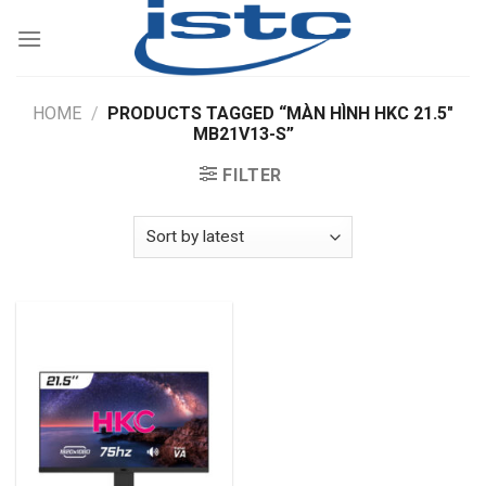
Skip
to
content
HOME
/
PRODUCTS TAGGED “MÀN HÌNH HKC 21.5"
MB21V13-S”
FILTER