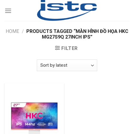
Skip
to
content
HOME
/
PRODUCTS TAGGED “MÀN HÌNH ĐỒ HỌA HKC
MG27S9Q 27INCH IPS”
FILTER