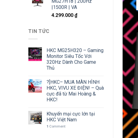
MG27H18 | 200Hz
|1500R | VA
4.299.000
₫
TIN TỨC
HKC MG25H320 – Gaming
Monitor Siêu Tốc Với
320Hz Dành Cho Game
Thủ
?[HKC– MUA MÀN HÌNH
HKC, VIVU XE ĐIỆN! – Quà
cực đã từ Mai Hoàng &
HKC!
Khuyến mại cực lớn tại
HKC Việt Nam
1
Comment