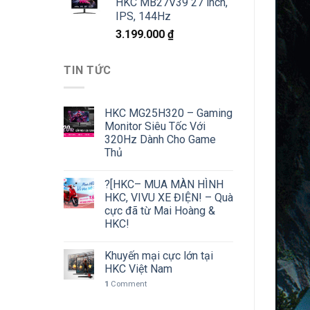
HKC MB27V39 27 inch,
IPS, 144Hz
3.199.000
₫
TIN TỨC
HKC MG25H320 – Gaming
Monitor Siêu Tốc Với
320Hz Dành Cho Game
Thủ
?[HKC– MUA MÀN HÌNH
HKC, VIVU XE ĐIỆN! – Quà
cực đã từ Mai Hoàng &
HKC!
Khuyến mại cực lớn tại
HKC Việt Nam
1
Comment