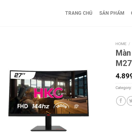
TRANG CHỦ
SẢN PHẨM
HOME
/
Màn
M27
4.89
Category