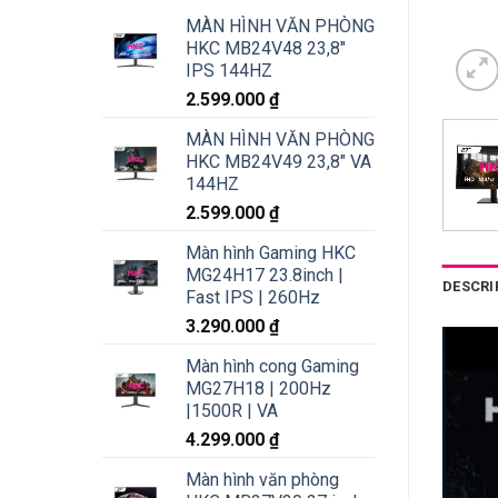
MÀN HÌNH VĂN PHÒNG
HKC MB24V48 23,8"
IPS 144HZ
2.599.000
₫
MÀN HÌNH VĂN PHÒNG
HKC MB24V49 23,8" VA
144HZ
2.599.000
₫
Màn hình Gaming HKC
MG24H17 23.8inch |
DESCRI
Fast IPS | 260Hz
3.290.000
₫
Màn hình cong Gaming
MG27H18 | 200Hz
|1500R | VA
4.299.000
₫
Màn hình văn phòng