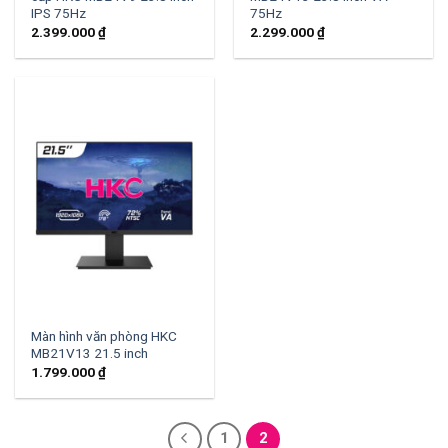
IPS 75Hz
75Hz
2.399.000
₫
2.299.000
₫
Màn hình văn phòng HKC
MB21V13 21.5 inch
1.799.000
₫
1
2