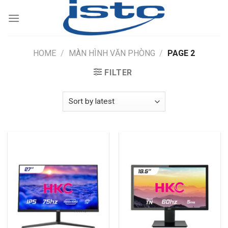
Skip
to
content
HOME
/
MÀN HÌNH VĂN PHÒNG
/
PAGE 2
FILTER